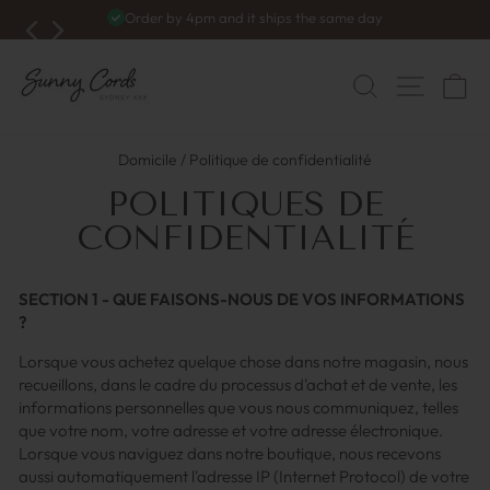
Skip
Order by 4pm and it ships the same day
to
Pause
du
content
diaporama
NAVIG
RECHERC
C
Domicile
/
Politique de confidentialité
POLITIQUES DE
CONFIDENTIALITÉ
SECTION 1 - QUE FAISONS-NOUS DE VOS INFORMATIONS
?
Lorsque vous achetez quelque chose dans notre magasin, nous
recueillons, dans le cadre du processus d'achat et de vente, les
informations personnelles que vous nous communiquez, telles
que votre nom, votre adresse et votre adresse électronique.
Lorsque vous naviguez dans notre boutique, nous recevons
aussi automatiquement l'adresse IP (Internet Protocol) de votre