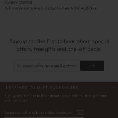
SUNNY CORDS
11/110 Ramsgate Avenue 2026 Sydney NSW Australia
----
Sign up and be first to hear about special
offers, free gifts and one-off deals.
SAISISSEZ
S'ABONNER
VOTRE
ADRESSE
ÉLECTRONIQUE
INSCRIVEZ-VOUS ET ÉCONOMISEZ
Sign up and be first to hear about special offers, free gifts and
one-off deals.
SAISISSEZ
S'ABONNER
VOTRE